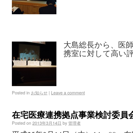
大島総長から、医
携室に対して高い
Posted in
お知らせ
|
Leave a comment
在宅医療連携拠点事業検討委員
Posted on
2013年3月14日
by
管理者