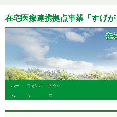
在宅医療連携拠点事業「すげが
ホー
ごあいさ
アクセ
ム
つ
ス